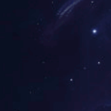
电话：18837358882
地址：河南省新乡市长垣市魏庄镇纬四路与
矿山路交叉口向东200米路南
移动式剪叉升降作业平台