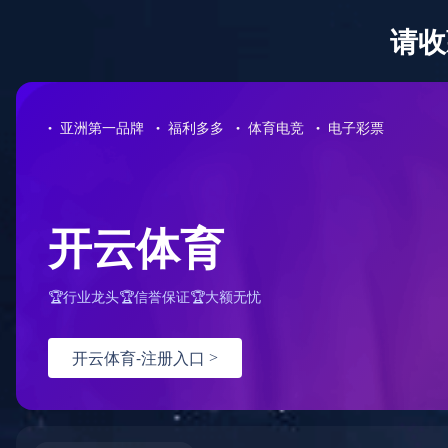
集设备研发、生产、销售、服务于一
体
升降设备领域
整体解决方案
服务商
网站首页
18837358882
全国服务热线
公司简介
主营产品
新闻资讯
资质荣誉
客户案例