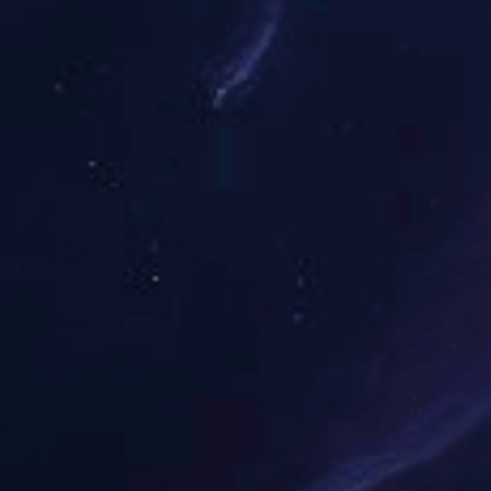
您当前位置：
首页
>
主营产品
>
移动式剪叉升降作业平台
产品目录
——— Product center ———
移动华体会官方网站起重机
移动式剪叉升降作业平台
链条导轨式液压升降作业平台
固定剪叉式液压升降作业平台
双缸四柱链条导轨式液压平台
单缸双柱链条导轨式升降作业平台
车载剪叉式液压升降平台
旋臂吊起重机
电动平车
平衡吊
墙臂吊
登车桥
全国联系方式
全国服务热线：
188-3735-8882