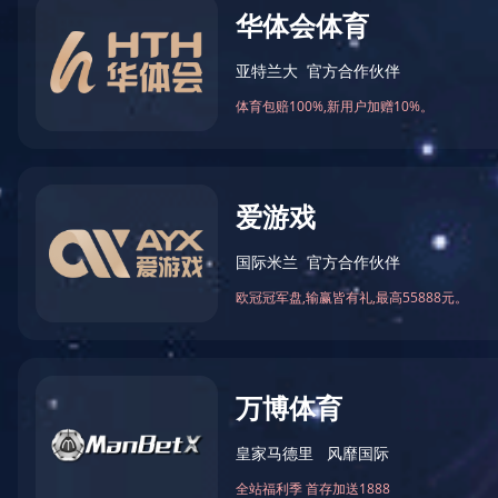
在线留言
华体会(中国)
热门关键词：
移
动
华
体
会
官
方
网
站
起
重
机
移
动
式
剪
叉
升
降