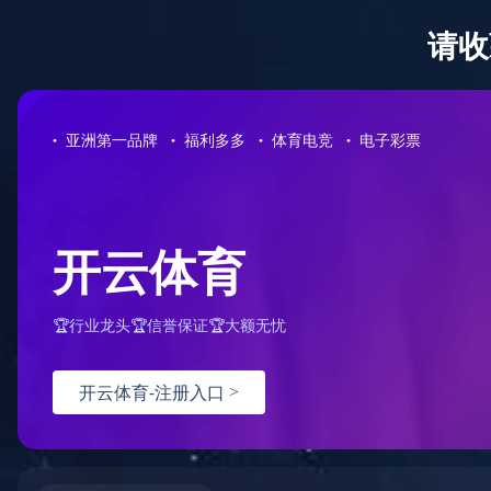
集设备研发、生产、销售、服务于一
体
升降设备领域
整体解决方案
服务商
网站首页
18837358882
全国服务热线
公司简介
主营产品
新闻资讯
资质荣誉
客户案例