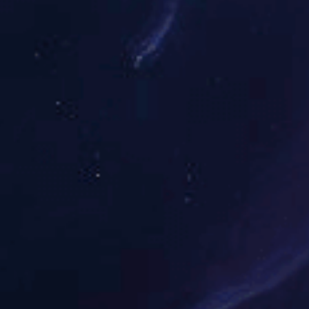
您当前位置：
首页
>
主营产品
>
移动式剪叉升降作业平台
产品目录
——— Product center ———
移动华体会官方网站起重机
移动式剪叉升降作业平台
链条导轨式液压升降作业平台
固定剪叉式液压升降作业平台
双缸四柱链条导轨式液压平台
单缸双柱链条导轨式升降作业平台
车载剪叉式液压升降平台
旋臂吊起重机
电动平车
平衡吊
墙臂吊
登车桥
全国联系方式
全国服务热线：
188-3735-8882