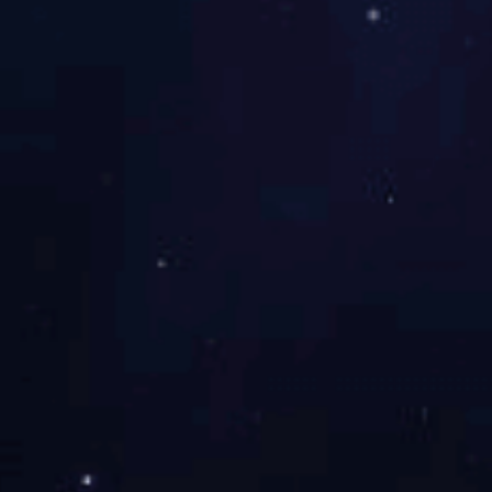
实力过硬
质量认证
定向咨询 / 订购
18837358882
详情介绍
移动式剪叉升降作业平台
企业实力保障