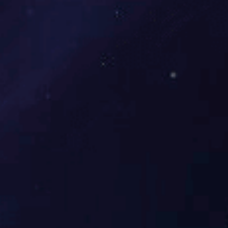
介
绍
企
业
实
力
保
障
客
户
案
例
推
荐