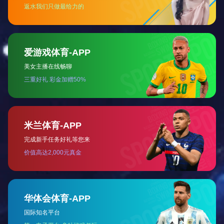
何
问
题，
可
以
马
上
华
体
会
(中
国)
产
品
简
介：
...
<
更
企
多
业
>
优
势：