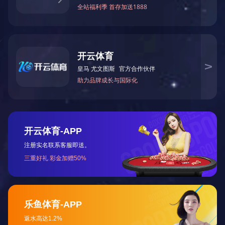
路南
移
动
式
剪
叉
升
降
作
业
平
台
如
您
对
产
品
有
任