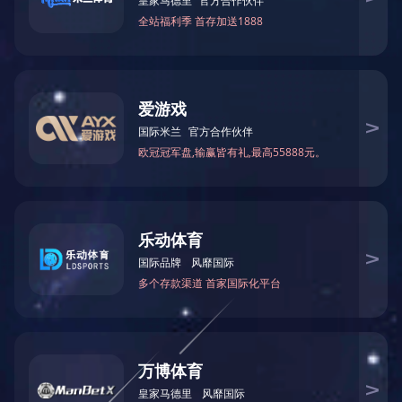
产品目录
——— Product center ———
移动华体会官方网站起重机
移动式剪叉升降作业平台
链条导轨式液压升降作业平台
固定剪叉式液压升降作业平台
双缸四柱链条导轨式液压平台
单缸双柱链条导轨式升降作业平台
车载剪叉式液压升降平台
旋臂吊起重机
电动平车
平衡吊
墙臂吊
登车桥
全国联系方式
全国服务热线：
188-3735-8882
电话：18837358882
地址：河南省新乡市长垣市魏庄镇纬四路与矿山路交叉口向东200米