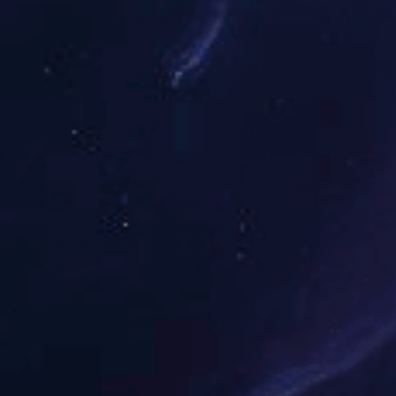
您当前位置：
首页
>
主营产品
>
移动式剪叉升降作业平台
产品目录
——— Product center ———
移动华体会官方网站起重机
移动式剪叉升降作业平台
链条导轨式液压升降作业平台
固定剪叉式液压升降作业平台
双缸四柱链条导轨式液压平台
单缸双柱链条导轨式升降作业平台
车载剪叉式液压升降平台
旋臂吊起重机
电动平车
平衡吊
墙臂吊
登车桥
全国联系方式
全国服务热线：
188-3735-8882