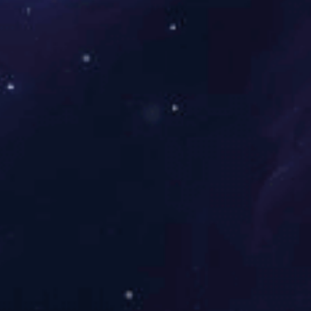
如您对产品有任何问题，可以马上华体会(中国)
产品简介：
导轨式液压作业平台...
<更多>
企业优势：
专注领域