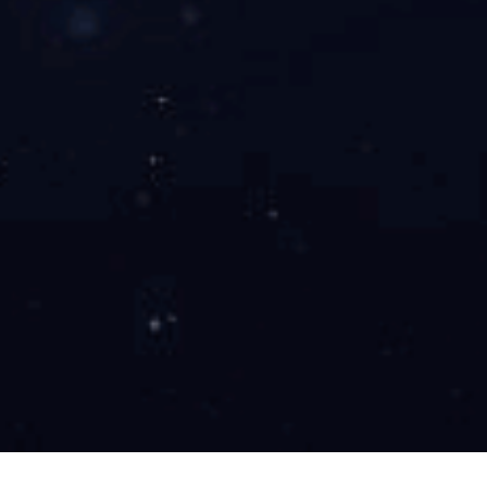
耕
行
业
近
十
年，
拥
有
行
业
主
流
技
术
质
量
认
证
工
程