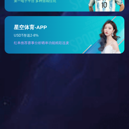
量
认
证
定
向
咨
询
/
订
购
18837358882
详
情
介
绍
企
业
实
力
保
障
客
户
案
例
推
荐