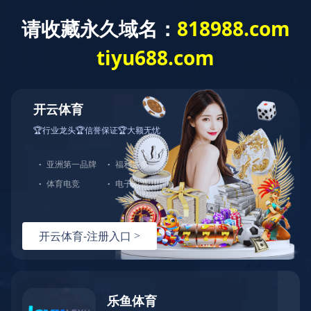
集设备研发、生产、销售、服务于一体
升降设备领域
整体解决方案服务商
网站首页
18837358882
全国服务热线
公司简介
主营产品
新闻资讯
资质荣誉
客户案例