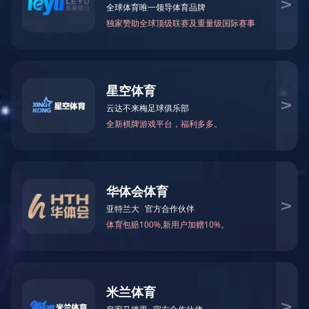
在线留言
华体会(中国)
热门关键词：
移动华体会官方网站起重机
移动式剪叉升降作业平台
链条导轨式液压升降作业平台
您当前位置：
首页
>
主营产品
>
固定剪叉式液压升降作业平台
产品目录
——— Product center ———
移动华体会官方网站起重机
移动式剪叉升降作业平台
链条导轨式液压升降作业平台
固定剪叉式液压升降作业平台
双缸四柱链条导轨式液压平台
单缸双柱链条导轨式升降作业平台