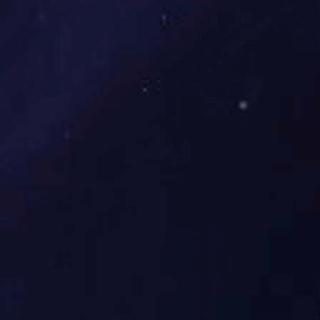
专
注
领
域