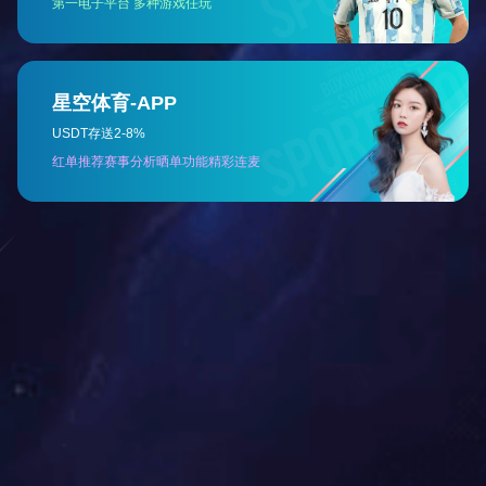
18837358882
详
情
介
绍
电
动
平
车
企
业
实
力
保
障
客
户
案
例
推
荐