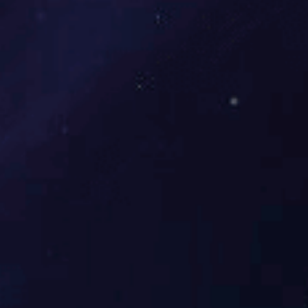
专
注
领
域
升
降
设
备