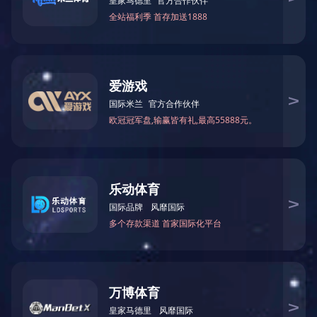
车载剪叉式液压升降平台
旋臂吊起重机
电动平车
平衡吊
墙臂吊
登车桥
全国联系方式
全国服务热线：
188-3735-8882
电话：18837358882
地址：河南省新乡市长垣市魏庄镇纬四路与矿山路交叉口向东200米
路南
电
动
平
车
如
您
对
产