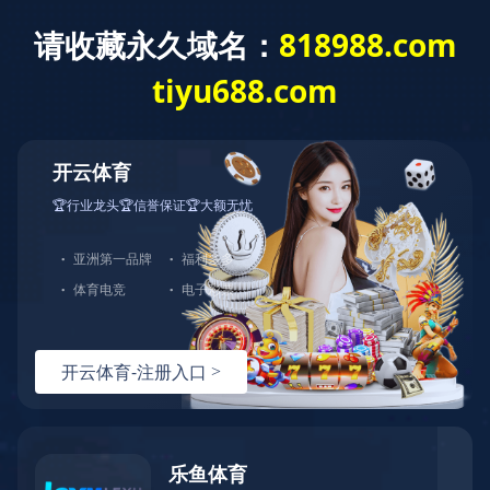
集设备研发、生产、销售、服务于一体
升降设备领域
整体解决方案服务商
网站首页
18837358882
全国服务热线
公司简介
主营产品
新闻资讯
资质荣誉
客户案例