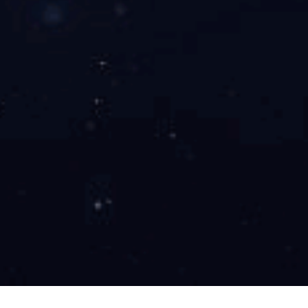
业
实
力
保
障
客
户
案
例
推
荐