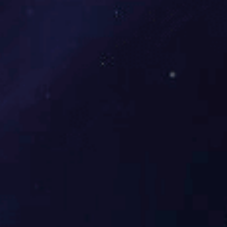
18837358882
详
情
介
绍
链
条
导
轨
式
液